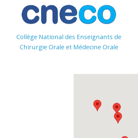
Skip
to
content
Collège National des Enseignants de
Chirurgie Orale et Médecine Orale
Collège
National
des
Enseignant
s de
Chirurgie
Orale et