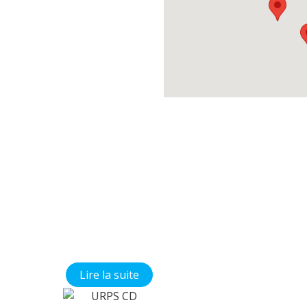
Médecine
Orale
Bienvenue sur le
site du CNECO !
Vous cherchez
des documents
pédagogiques
concernant la
chirurgie orale et
la médecine orale
?
Vous êtes à la
bonne adresse !
Lire la suite