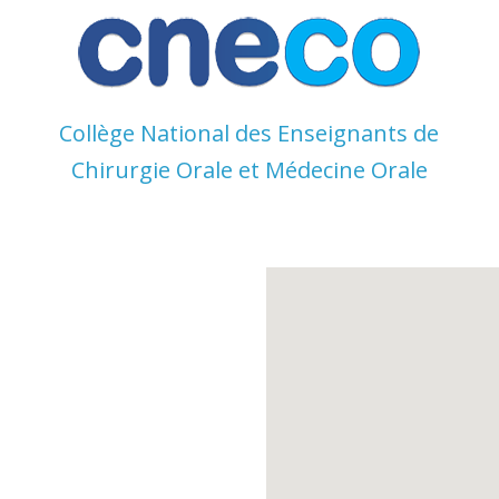
Skip
to
content
Collège National des Enseignants de
Chirurgie Orale et Médecine Orale
Collège
National
des
Enseignant
s de
Chirurgie
Orale et