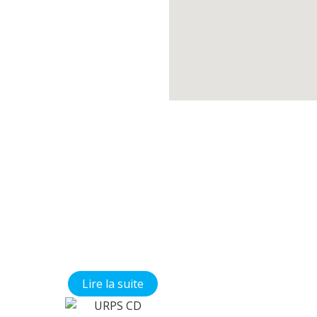
Médecine
Orale
Bienvenue sur le
site du CNECO !
Vous cherchez
des documents
pédagogiques
concernant la
chirurgie orale et
la médecine orale
?
Vous êtes à la
bonne adresse !
Lire la suite