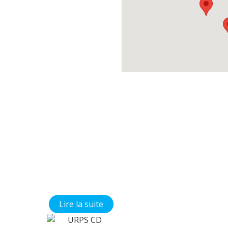
Médecine
Orale
Bienvenue sur le
site du CNECO !
Vous cherchez
des documents
pédagogiques
concernant la
chirurgie orale et
la médecine orale
?
Vous êtes à la
bonne adresse !
Lire la suite