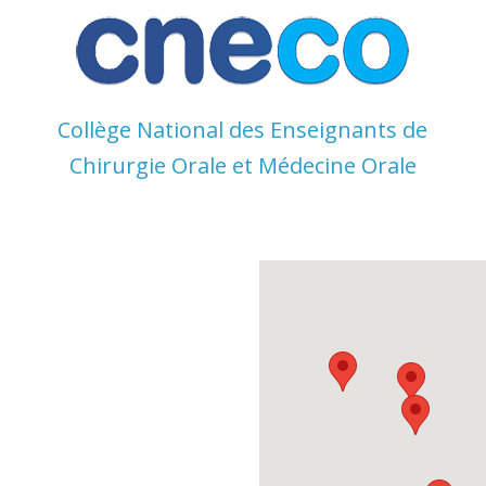
Skip
to
content
Collège National des Enseignants de
Chirurgie Orale et Médecine Orale
Collège
National
des
Enseignant
s de
Chirurgie
Orale et