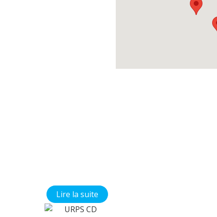
Médecine
Orale
Bienvenue sur le
site du CNECO !
Vous cherchez
des documents
pédagogiques
concernant la
chirurgie orale et
la médecine orale
?
Vous êtes à la
bonne adresse !
Lire la suite