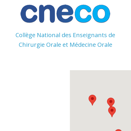
Skip
to
content
Collège National des Enseignants de
Chirurgie Orale et Médecine Orale
Collège
National
des
Enseignant
s de
Chirurgie
Orale et