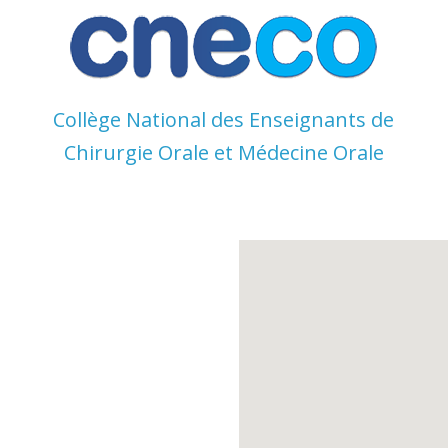
Skip
to
content
Collège National des Enseignants de
Chirurgie Orale et Médecine Orale
Collège
National
des
Enseignant
s de
Chirurgie
Orale et