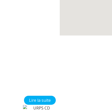
Médecine
Orale
Bienvenue sur le
site du CNECO !
Vous cherchez
des documents
pédagogiques
concernant la
chirurgie orale et
la médecine orale
?
Vous êtes à la
bonne adresse !
Lire la suite